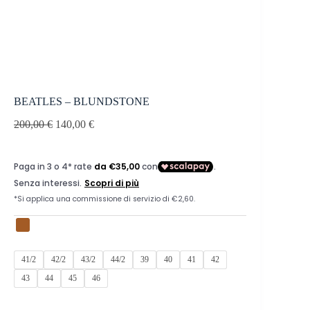
BEATLES – BLUNDSTONE
200,00
€
140,00
€
41/2
42/2
43/2
44/2
39
40
41
42
43
44
45
46