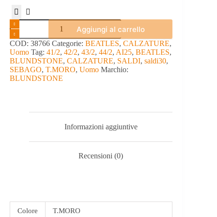
BEATLES
Aggiungi al carrello
-
BLUNDSTONE
COD:
38766
Categorie:
BEATLES
,
CALZATURE
,
quantità
Uomo
Tag:
41/2
,
42/2
,
43/2
,
44/2
,
AI25
,
BEATLES
,
BLUNDSTONE
,
CALZATURE
,
SALDI
,
saldi30
,
SEBAGO
,
T.MORO
,
Uomo
Marchio:
BLUNDSTONE
Informazioni aggiuntive
Recensioni (0)
Colore
T.MORO