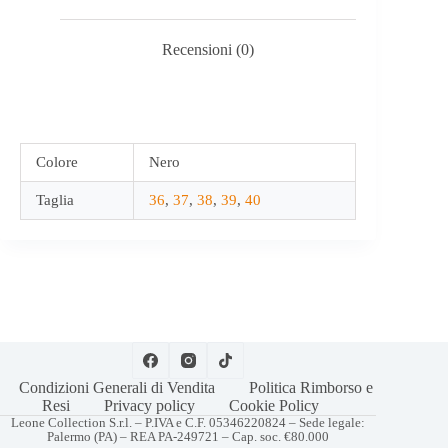
Recensioni (0)
Colore
Nero
Taglia
36
,
37
,
38
,
39
,
40
Condizioni Generali di Vendita
Politica Rimborso e
Resi
Privacy policy
Cookie Policy
Leone Collection S.r.l. – P.IVA e C.F. 05346220824 – Sede legale:
Palermo (PA) – REA PA-249721 – Cap. soc. €80.000