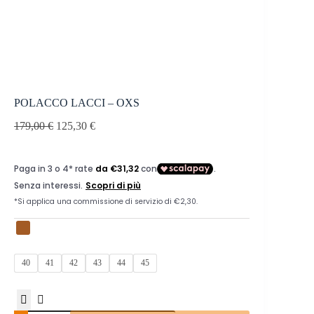
POLACCO LACCI – OXS
179,00
€
125,30
€
40
41
42
43
44
45