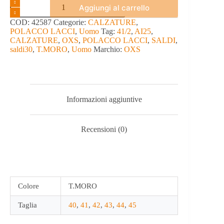
POLACCO
Aggiungi al carrello
LACCI
-
COD:
42587
Categorie:
CALZATURE
,
OXS
POLACCO LACCI
,
Uomo
Tag:
41/2
,
AI25
,
quantità
CALZATURE
,
OXS
,
POLACCO LACCI
,
SALDI
,
saldi30
,
T.MORO
,
Uomo
Marchio:
OXS
Informazioni aggiuntive
Recensioni (0)
Colore
T.MORO
Taglia
40
,
41
,
42
,
43
,
44
,
45