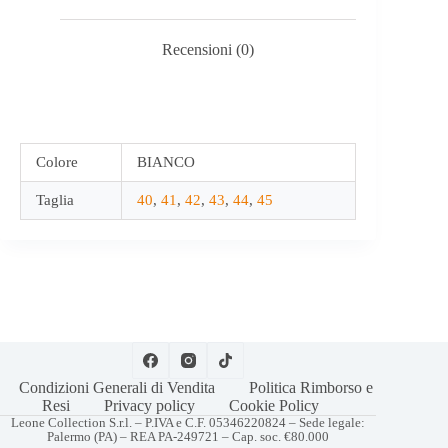
Recensioni (0)
Colore
BIANCO
Taglia
40
,
41
,
42
,
43
,
44
,
45
Condizioni Generali di Vendita
Politica Rimborso e
Resi
Privacy policy
Cookie Policy
Leone Collection S.r.l. – P.IVA e C.F. 05346220824 – Sede legale:
Palermo (PA) – REA PA-249721 – Cap. soc. €80.000