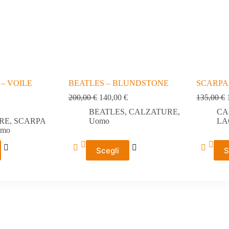
– VOILE
BEATLES – BLUNDSTONE
SCARPA 
200,00
€
140,00
€
135,00
€
BEATLES
,
CALZATURE
,
CA
RE
,
SCARPA
Uomo
LA
mo
Questo
Questo
Scegli
S
prodotto
prodotto
ha
ha
più
più
varianti.
varianti.
Le
Le
opzioni
opzioni
possono
possono
essere
essere
scelte
scelte