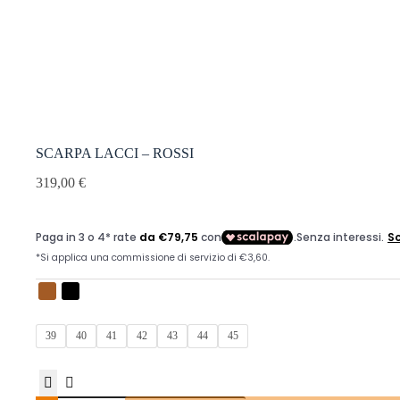
SCARPA LACCI – ROSSI
319,00
€
39
40
41
42
43
44
45