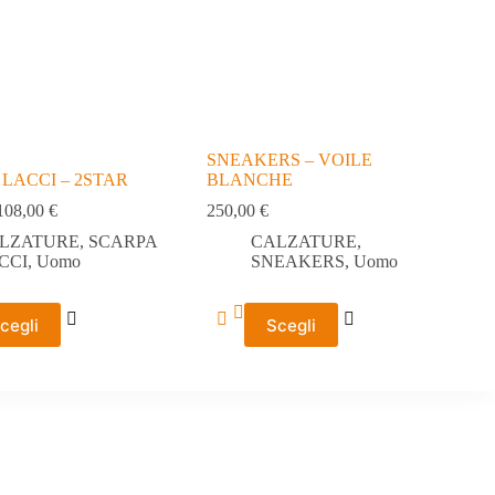
SNEAKERS – VOILE
LACCI – 2STAR
BLANCHE
108,00
€
250,00
€
LZATURE
,
SCARPA
CALZATURE
,
CCI
,
Uomo
SNEAKERS
,
Uomo
Questo
cegli
Scegli
prodotto
ha
più
varianti.
Le
opzioni
possono
essere
scelte