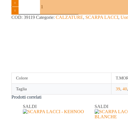
SCARPA
LACCI
-
ROSSI
COD:
39119
Categorie:
CALZATURE
,
SCARPA LACCI
,
Uo
quantità
Colore
T.MOR
Taglia
39
,
40
Prodotti correlati
SALDI
SALDI