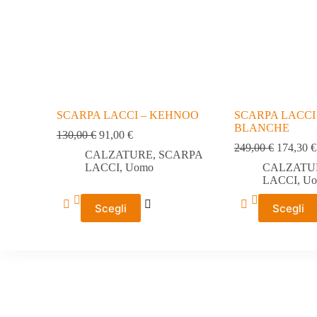
SCARPA LACCI – KEHNOO
SCARPA LACCI 
BLANCHE
130,00
€
91,00
€
249,00
€
174,30
€
CALZATURE
,
SCARPA
LACCI
,
Uomo
CALZATU
LACCI
,
Uo
Questo
Questo
Scegli
Scegli
prodotto
prodotto
ha
ha
più
più
varianti.
varianti.
Le
Le
opzioni
opzioni
possono
possono
essere
essere
scelte
scelte