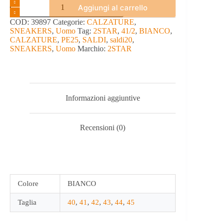
SNEAKERS
Aggiungi al carrello
-
2STAR
COD:
39897
Categorie:
CALZATURE
,
quantità
SNEAKERS
,
Uomo
Tag:
2STAR
,
41/2
,
BIANCO
,
CALZATURE
,
PE25
,
SALDI
,
saldi20
,
SNEAKERS
,
Uomo
Marchio:
2STAR
Informazioni aggiuntive
Recensioni (0)
Colore
BIANCO
Taglia
40
,
41
,
42
,
43
,
44
,
45