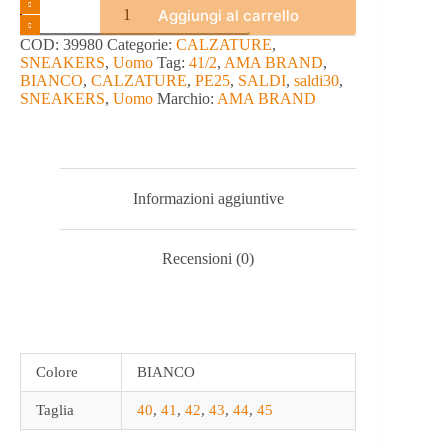
SNEAKERS
Aggiungi al carrello
-
AMA
COD:
39980
Categorie:
CALZATURE
,
BRAND
SNEAKERS
,
Uomo
Tag:
41/2
,
AMA BRAND
,
quantità
BIANCO
,
CALZATURE
,
PE25
,
SALDI
,
saldi30
,
SNEAKERS
,
Uomo
Marchio:
AMA BRAND
Informazioni aggiuntive
Recensioni (0)
Colore
BIANCO
Taglia
40
,
41
,
42
,
43
,
44
,
45