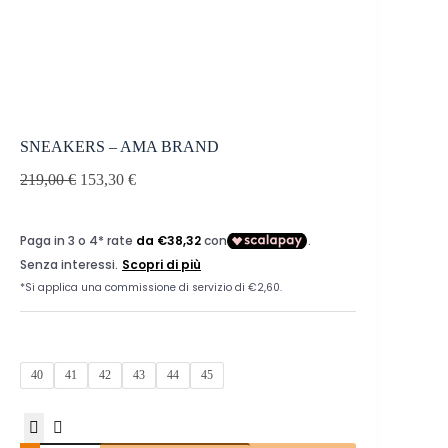
SNEAKERS – AMA BRAND
219,00
€
153,30
€
40
41
42
43
44
45