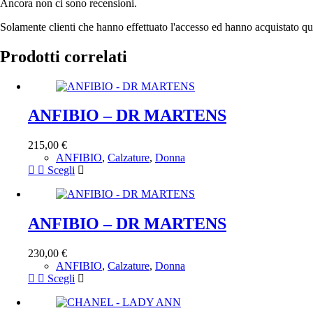
Ancora non ci sono recensioni.
Solamente clienti che hanno effettuato l'accesso ed hanno acquistato q
Prodotti correlati
ANFIBIO – DR MARTENS
215,00
€
ANFIBIO
,
Calzature
,
Donna
Questo
Scegli
prodotto
ha
più
varianti.
ANFIBIO – DR MARTENS
Le
opzioni
230,00
€
possono
ANFIBIO
,
Calzature
,
Donna
essere
Questo
Scegli
scelte
prodotto
nella
ha
pagina