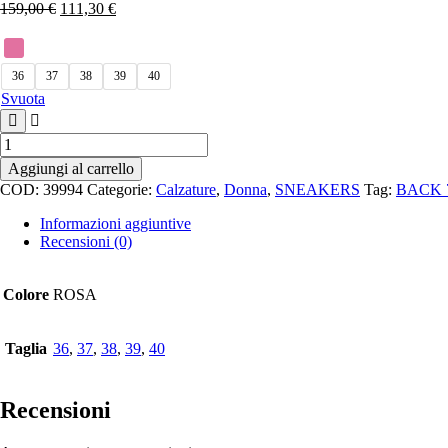
159,00
€
111,30
€
36
37
38
39
40
Svuota
SNEAKERS
-
Aggiungi al carrello
BACK
COD:
39994
Categorie:
Calzature
,
Donna
,
SNEAKERS
Tag:
BACK 
70
quantità
Informazioni aggiuntive
Recensioni (0)
Colore
ROSA
Taglia
36
,
37
,
38
,
39
,
40
Recensioni