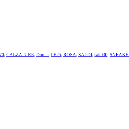
70
,
CALZATURE
,
Donna
,
PE25
,
ROSA
,
SALDI
,
saldi30
,
SNEAKE