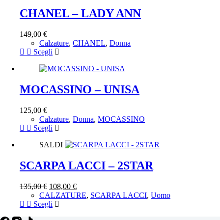
più
del
varianti.
CHANEL – LADY ANN
prodotto
Le
opzioni
149,00
€
possono
Calzature
,
CHANEL
,
Donna
essere
Questo
Scegli
scelte
prodotto
nella
ha
pagina
più
del
varianti.
MOCASSINO – UNISA
prodotto
Le
opzioni
125,00
€
possono
Calzature
,
Donna
,
MOCASSINO
essere
Questo
Scegli
scelte
prodotto
nella
SALDI
ha
pagina
più
del
varianti.
SCARPA LACCI – 2STAR
prodotto
Le
opzioni
135,00
€
108,00
€
possono
CALZATURE
,
SCARPA LACCI
,
Uomo
essere
Questo
Scegli
scelte
prodotto
nella