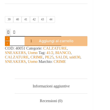
39
40
41
42
43
44
SNEAKERS
Aggiungi al carrello
-
CRIME
COD:
40051
Categorie:
CALZATURE
,
quantità
SNEAKERS
,
Uomo
Tag:
41/2
,
BIANCO
,
CALZATURE
,
CRIME
,
PE25
,
SALDI
,
saldi30
,
SNEAKERS
,
Uomo
Marchio:
CRIME
Informazioni aggiuntive
Recensioni (0)