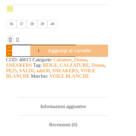
36
37
38
39
40
SNEAKERS
Aggiungi al carrello
-
VOILE
COD:
40015
Categorie:
Calzature
,
Donna
,
BLANCHE
SNEAKERS
Tag:
BEIGE
,
CALZATURE
,
Donna
,
quantità
PE25
,
SALDI
,
saldi30
,
SNEAKERS
,
VOILE
BLANCHE
Marchio:
VOILE BLANCHE
Informazioni aggiuntive
Recensioni (0)