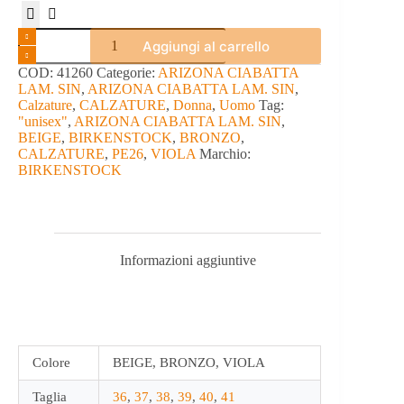
ARIZONA
Aggiungi al carrello
CIABATTA
LAM.
COD:
41260
Categorie:
ARIZONA CIABATTA
SIN
LAM. SIN
,
ARIZONA CIABATTA LAM. SIN
,
-
Calzature
,
CALZATURE
,
Donna
,
Uomo
Tag:
BIRKENSTOCK
"unisex"
,
ARIZONA CIABATTA LAM. SIN
,
quantità
BEIGE
,
BIRKENSTOCK
,
BRONZO
,
CALZATURE
,
PE26
,
VIOLA
Marchio:
BIRKENSTOCK
Informazioni aggiuntive
Colore
BEIGE, BRONZO, VIOLA
Taglia
36
,
37
,
38
,
39
,
40
,
41