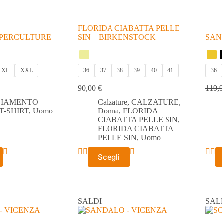
FLORIDA CIABATTA PELLE
SUPERCULTURE
SIN – BIRKENSTOCK
SAN
XL
XXL
36
37
38
39
40
41
36
€
90,00
€
119,
LIAMENTO
Calzature
,
CALZATURE
,
T-SHIRT
,
Uomo
Donna
,
FLORIDA
CIABATTA PELLE SIN
,
FLORIDA CIABATTA
PELLE SIN
,
Uomo
Questo
Ques
Scegli
prodotto
prodo
ha
ha
più
più
varianti.
varian
Le
Le
SALDI
SAL
opzioni
opzio
possono
poss