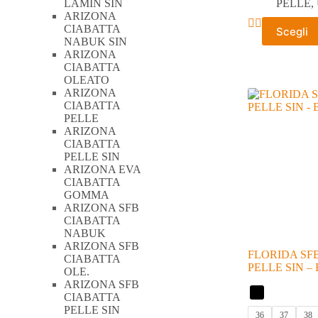
LAMIN SIN
PELLE
,
ARIZONA
Questo
CIABATTA
Scegli
prodotto
NABUK SIN
ha
ARIZONA
più
CIABATTA
varianti.
OLEATO
Le
ARIZONA
opzioni
CIABATTA
possono
PELLE
essere
ARIZONA
scelte
CIABATTA
nella
PELLE SIN
pagina
ARIZONA EVA
del
CIABATTA
prodotto
GOMMA
ARIZONA SFB
CIABATTA
NABUK
ARIZONA SFB
FLORIDA SF
CIABATTA
PELLE SIN 
OLE.
ARIZONA SFB
CIABATTA
PELLE SIN
36
37
38