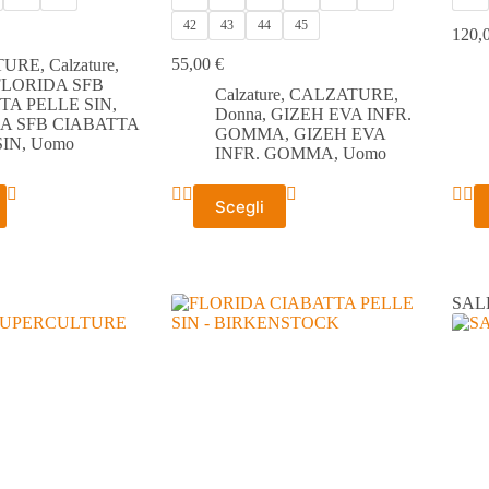
42
43
44
45
120,
55,00
€
TURE
,
Calzature
,
FLORIDA SFB
Calzature
,
CALZATURE
,
TA PELLE SIN
,
Donna
,
GIZEH EVA INFR.
A SFB CIABATTA
GOMMA
,
GIZEH EVA
SIN
,
Uomo
INFR. GOMMA
,
Uomo
Questo
Ques
Scegli
prodotto
prodo
ha
ha
più
più
varianti.
varian
Le
Le
SAL
opzioni
opzio
possono
poss
essere
esser
scelte
scelte
nella
nella
pagina
pagin
del
del
prodotto
prodo