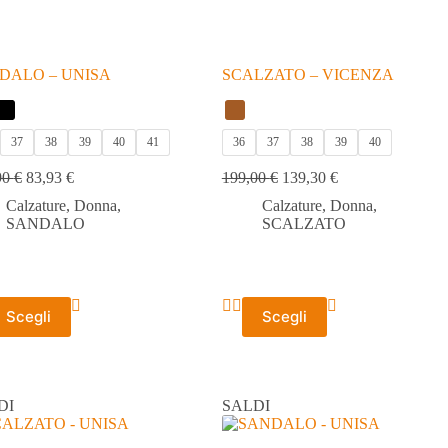
DALO – UNISA
SCALZATO – VICENZA
37
38
39
40
41
36
37
38
39
40
90
€
83,93
€
199,00
€
139,30
€
Calzature
,
Donna
,
Calzature
,
Donna
,
SANDALO
SCALZATO
to
Questo
Scegli
Scegli
tto
prodotto
ha
più
ti.
varianti.
Le
DI
SALDI
ni
opzioni
ono
possono