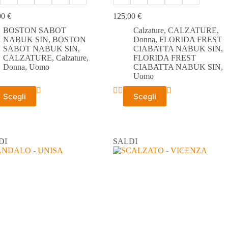
00
€
125,00
€
BOSTON SABOT
Calzature
,
CALZATURE
,
NABUK SIN
,
BOSTON
Donna
,
FLORIDA FREST
SABOT NABUK SIN
,
CIABATTA NABUK SIN
,
CALZATURE
,
Calzature
,
FLORIDA FREST
Donna
,
Uomo
CIABATTA NABUK SIN
,
Uomo
to
Questo
Scegli
Scegli
tto
prodotto
ha
più
ti.
varianti.
Le
DI
SALDI
ni
opzioni
ono
possono
e
essere
scelte
nella
a
pagina
del
tto
prodotto