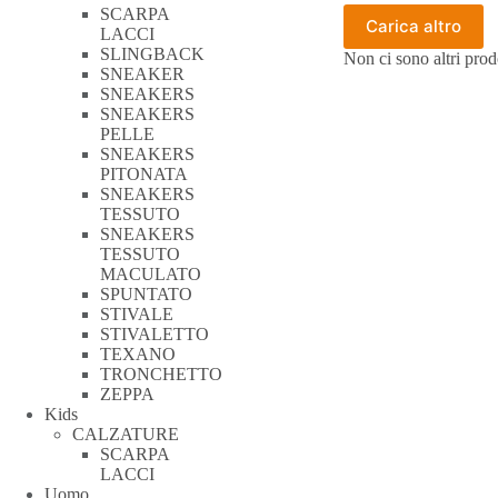
varianti.
SCARPA
Le
Carica altro
LACCI
opzioni
SLINGBACK
Non ci sono altri prod
possono
SNEAKER
essere
SNEAKERS
scelte
SNEAKERS
nella
PELLE
pagina
SNEAKERS
del
PITONATA
prodotto
SNEAKERS
TESSUTO
SNEAKERS
TESSUTO
MACULATO
SPUNTATO
STIVALE
STIVALETTO
TEXANO
TRONCHETTO
ZEPPA
Kids
CALZATURE
SCARPA
LACCI
Uomo