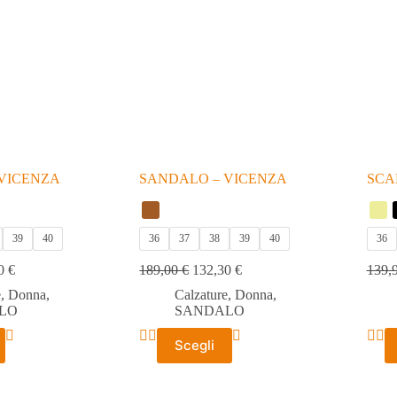
essere
esser
scelte
scelte
nella
nella
pagina
pagin
del
del
prodotto
prodo
VICENZA
SANDALO – VICENZA
SCA
39
40
36
37
38
39
40
36
30
€
189,00
€
132,30
€
139,
e
,
Donna
,
Calzature
,
Donna
,
LO
SANDALO
Questo
Ques
Scegli
prodotto
prodo
ha
ha
più
più