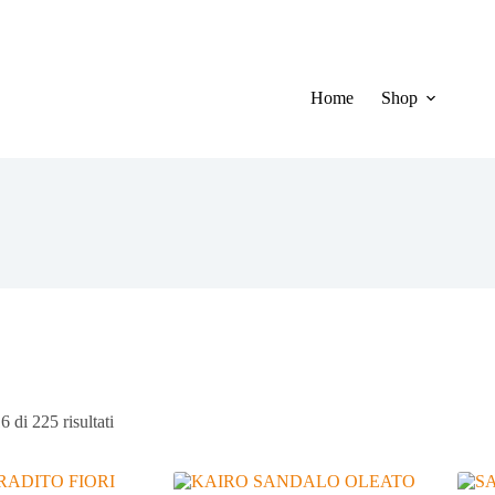
Home
Shop
Ordina
6 di 225 risultati
in
base
al