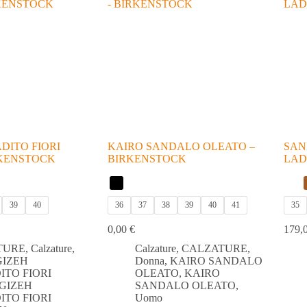
più
recente
DITO FIORI
KAIRO SANDALO OLEATO –
SAN
RKENSTOCK
BIRKENSTOCK
LAD
39
40
36
37
38
39
40
41
35
0,00
€
179,
TURE
,
Calzature
,
Calzature
,
CALZATURE
,
GIZEH
Donna
,
KAIRO SANDALO
ITO FIORI
OLEATO
,
KAIRO
GIZEH
SANDALO OLEATO
,
ITO FIORI
Uomo