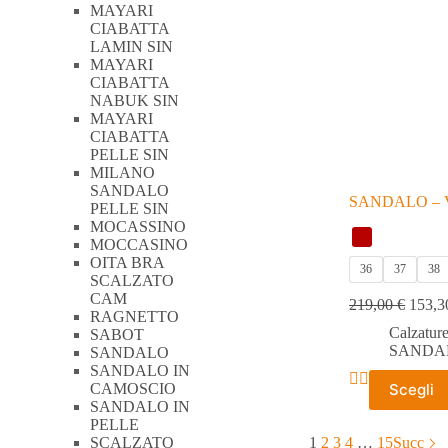
essere
MAYARI
scelte
CIABATTA
nella
LAMIN SIN
pagina
MAYARI
del
CIABATTA
prodotto
NABUK SIN
MAYARI
CIABATTA
PELLE SIN
MILANO
SANDALO
SANDALO – 
PELLE SIN
MOCASSINO
MOCCASINO
OITA BRA
36
37
38
SCALZATO
CAM
219,00
€
153,
RAGNETTO
Calzatur
SABOT
SANDA
SANDALO
SANDALO IN
Questo
CAMOSCIO
Scegli
prodotto
SANDALO IN
ha
PELLE
più
1
2
3
4
…
15
Succ
SCALZATO