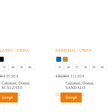
e
essere
scelte
nella
a
pagina
del
tto
prodotto
LZATO – UNISA
SANDALO – UNISA
37
38
39
40
35
36
37
38
39
40
90
€
97,93
€
159,90
€
111,93
€
Calzature
,
Donna
,
Calzature
,
Donna
,
SCALZATO
SANDALO
to
Questo
Scegli
Scegli
tto
prodotto
ha
più