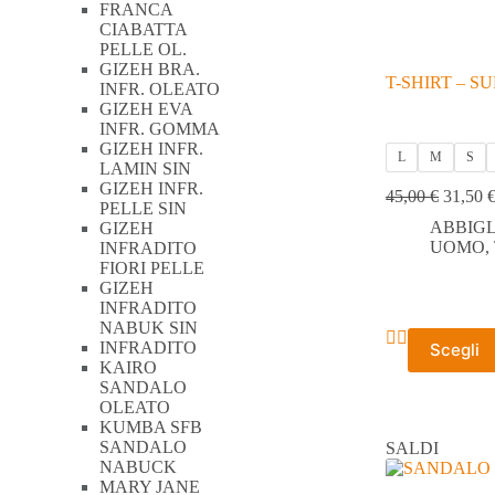
FRANCA
CIABATTA
PELLE OL.
GIZEH BRA.
T-SHIRT – 
INFR. OLEATO
GIZEH EVA
INFR. GOMMA
GIZEH INFR.
L
M
S
LAMIN SIN
GIZEH INFR.
45,00
€
31,50
PELLE SIN
ABBIG
GIZEH
UOMO
,
INFRADITO
FIORI PELLE
GIZEH
INFRADITO
NABUK SIN
Questo
INFRADITO
Scegli
prodotto
KAIRO
ha
SANDALO
più
OLEATO
varianti.
KUMBA SFB
Le
SANDALO
SALDI
opzioni
NABUCK
possono
MARY JANE