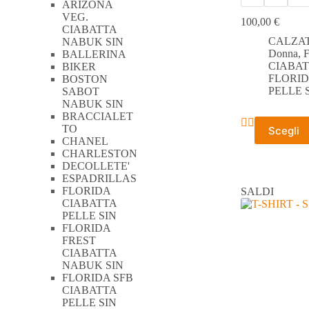
ARIZONA
VEG.
100,00
€
CIABATTA
CALZA
NABUK SIN
Donna
,
BALLERINA
CIABAT
BIKER
FLORID
BOSTON
PELLE 
SABOT
NABUK SIN
BRACCIALET
Questo
TO
Scegli
prodotto
CHANEL
ha
CHARLESTON
più
DECOLLETE'
varianti.
ESPADRILLAS
Le
FLORIDA
SALDI
opzioni
CIABATTA
possono
PELLE SIN
essere
FLORIDA
scelte
FREST
nella
CIABATTA
pagina
NABUK SIN
del
FLORIDA SFB
prodotto
CIABATTA
PELLE SIN