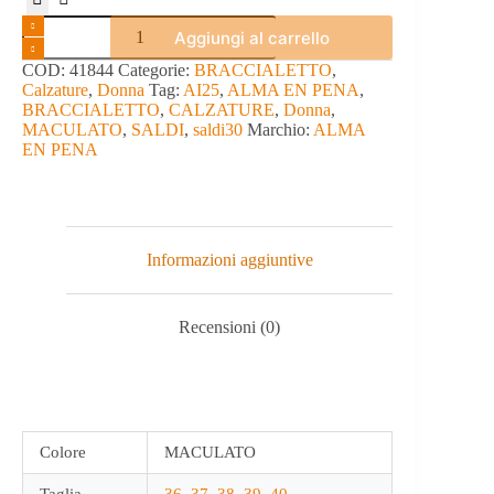
BRACCIALETTO
Aggiungi al carrello
-
ALMA
COD:
41844
Categorie:
BRACCIALETTO
,
EN
Calzature
,
Donna
Tag:
AI25
,
ALMA EN PENA
,
PENA
BRACCIALETTO
,
CALZATURE
,
Donna
,
quantità
MACULATO
,
SALDI
,
saldi30
Marchio:
ALMA
EN PENA
Informazioni aggiuntive
Recensioni (0)
Colore
MACULATO
Taglia
36
,
37
,
38
,
39
,
40