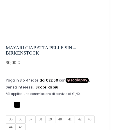
MAYARI CIABATTA PELLE SIN –
BIRKENSTOCK
90,00
€
35
36
37
38
39
40
41
42
43
44
45