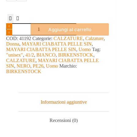
MAYARI
Aggiungi al carrello
CIABATTA
PELLE
COD:
41192
Categorie:
CALZATURE
,
Calzature
,
SIN
Donna
,
MAYARI CIABATTA PELLE SIN
,
-
MAYARI CIABATTA PELLE SIN
,
Uomo
Tag:
BIRKENSTOCK
"unisex"
,
41/2
,
BIANCO
,
BIRKENSTOCK
,
quantità
CALZATURE
,
MAYARI CIABATTA PELLE
SIN
,
NERO
,
PE26
,
Uomo
Marchio:
BIRKENSTOCK
Informazioni aggiuntive
Recensioni (0)