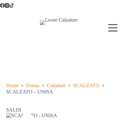
Salta
al
contenuto
Home
Donna
Calzature
SCALZATO
SCALZATO – UNISA
SALDI