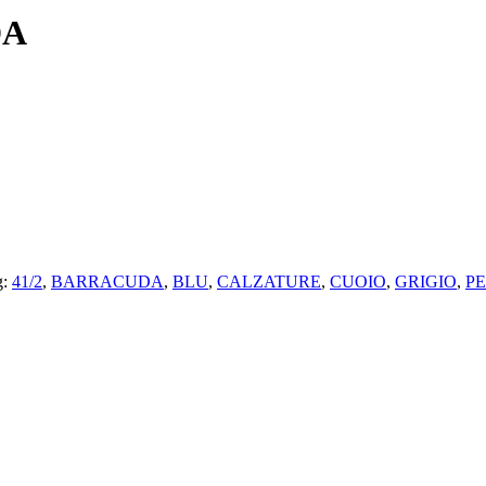
DA
g:
41/2
,
BARRACUDA
,
BLU
,
CALZATURE
,
CUOIO
,
GRIGIO
,
PE