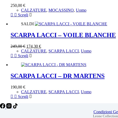
opzioni
250,00
€
possono
CALZATURE
,
MOCASSINO
,
Uomo
essere
Questo
Scegli
scelte
prodotto
nella
SALDI
ha
pagina
più
del
varianti.
SCARPA LACCI – VOILE BLANCHE
prodotto
Le
opzioni
249,00
€
174,30
€
possono
CALZATURE
,
SCARPA LACCI
,
Uomo
essere
Questo
Scegli
scelte
prodotto
nella
ha
pagina
più
del
varianti.
SCARPA LACCI – DR MARTENS
prodotto
Le
opzioni
190,00
€
possono
CALZATURE
,
SCARPA LACCI
,
Uomo
essere
Questo
Scegli
scelte
prodotto
nella
ha
pagina
più
Condizioni Gen
del
varianti.
Leone Collection 
prodotto