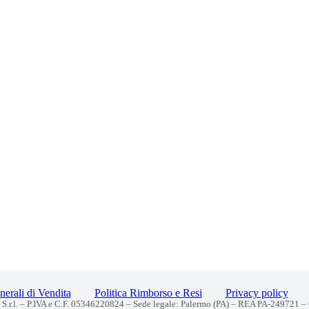
erali di Vendita
Politica Rimborso e Resi
Privacy policy
S.r.l. – P.IVA e C.F. 05346220824 – Sede legale: Palermo (PA) – REA PA-249721 –