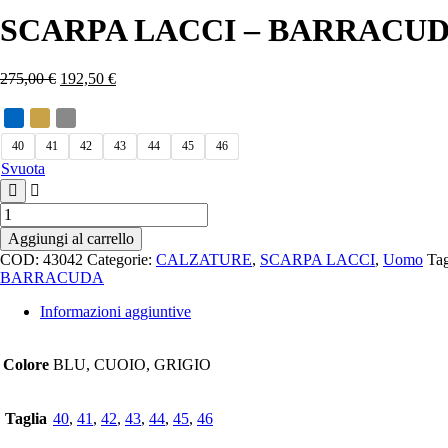
SCARPA LACCI – BARRACU
275,00
€
192,50
€
40
41
42
43
44
45
46
Svuota
SCARPA
LACCI
Aggiungi al carrello
-
COD:
43042
Categorie:
CALZATURE
,
SCARPA LACCI
,
Uomo
Ta
BARRACUDA
BARRACUDA
quantità
Informazioni aggiuntive
Colore
BLU, CUOIO, GRIGIO
Taglia
40
,
41
,
42
,
43
,
44
,
45
,
46