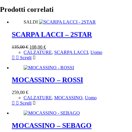
Prodotti correlati
SALDI
SCARPA LACCI – 2STAR
135,00
€
108,00
€
CALZATURE
,
SCARPA LACCI
,
Uomo
Questo
Scegli
prodotto
ha
più
varianti.
MOCASSINO – ROSSI
Le
opzioni
259,00
€
possono
CALZATURE
,
MOCASSINO
,
Uomo
essere
Questo
Scegli
scelte
prodotto
nella
ha
pagina
più
del
varianti.
MOCASSINO – SEBAGO
prodotto
Le