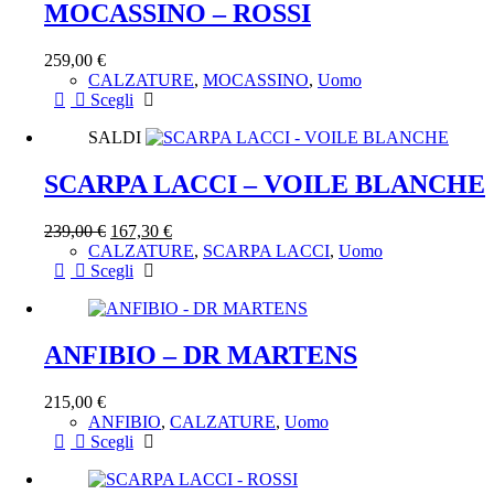
MOCASSINO – ROSSI
varianti.
Le
opzioni
259,00
€
possono
CALZATURE
,
MOCASSINO
,
Uomo
essere
Scegli
Questo
scelte
prodotto
nella
SALDI
ha
pagina
più
del
SCARPA LACCI – VOILE BLANCHE
varianti.
prodotto
Le
opzioni
239,00
€
167,30
€
possono
CALZATURE
,
SCARPA LACCI
,
Uomo
essere
Scegli
Questo
scelte
prodotto
nella
ha
pagina
più
del
ANFIBIO – DR MARTENS
varianti.
prodotto
Le
opzioni
215,00
€
possono
ANFIBIO
,
CALZATURE
,
Uomo
essere
Scegli
Questo
scelte
prodotto
nella
ha
pagina