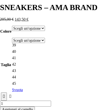
SNEAKERS – AMA BRAND
205,00
€
143,50
€
Colore
39
40
41
42
Taglia
43
44
45
Svuota
SNEAKERS
-
Aggiungi al carrello