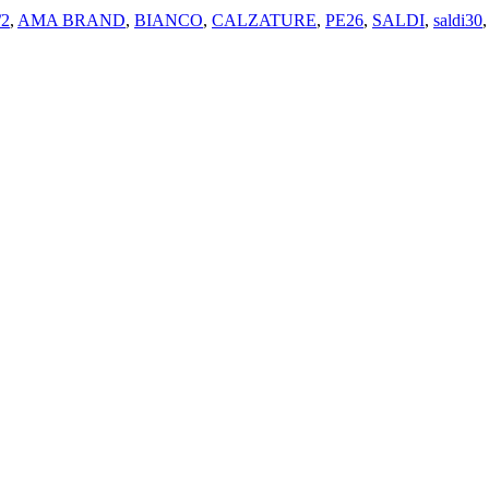
/2
,
AMA BRAND
,
BIANCO
,
CALZATURE
,
PE26
,
SALDI
,
saldi30