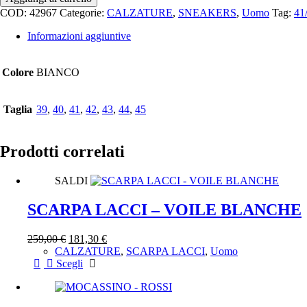
AMA
COD:
42967
Categorie:
CALZATURE
,
SNEAKERS
,
Uomo
Tag:
41
BRAND
quantità
Informazioni aggiuntive
Colore
BIANCO
Taglia
39
,
40
,
41
,
42
,
43
,
44
,
45
Prodotti correlati
SALDI
SCARPA LACCI – VOILE BLANCHE
259,00
€
181,30
€
CALZATURE
,
SCARPA LACCI
,
Uomo
Scegli
Questo
prodotto
ha
più