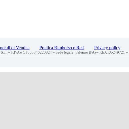
erali di Vendita
Politica Rimborso e Resi
Privacy policy
S.r.l. – P.IVA e C.F. 05346220824 – Sede legale: Palermo (PA) – REA PA-249721 –