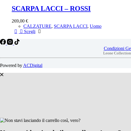
più
del
SCARPA LACCI – ROSSI
varianti.
prodotto
Le
opzioni
269,00
€
possono
CALZATURE
,
SCARPA LACCI
,
Uomo
essere
Scegli
Questo
scelte
prodotto
nella
ha
pagina
più
Condizioni Gen
del
varianti.
Leone Collection 
prodotto
Le
opzioni
Powered by
ACDigital
possono
essere
scelte
nella
pagina
del
prodotto