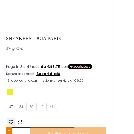
SNEAKERS – JOIA PARIS
395,00
€
37
38
39
40
41
SNEAKERS
Aggiungi al carrello