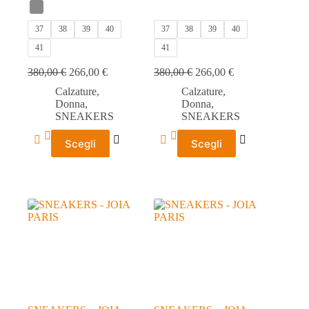
37
38
39
40
37
38
39
40
41
41
380,00
€
266,00
€
380,00
€
266,00
€
Calzature
,
Calzature
,
Donna
,
Donna
,
SNEAKERS
SNEAKERS
Questo
Questo
Scegli
Scegli
prodotto
prodotto
ha
ha
più
più
varianti.
varianti.
Le
Le
opzioni
opzioni
possono
possono
essere
essere
scelte
scelte
nella
nella
pagina
pagina
del
del
prodotto
prodotto