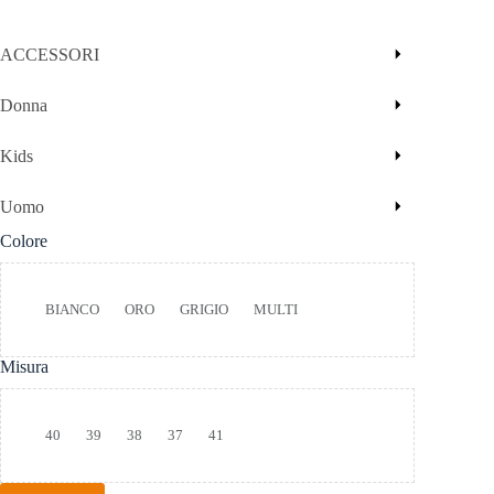
ACCESSORI
Donna
Kids
Uomo
Colore
Colore
BIANCO
ORO
GRIGIO
MULTI
Misura
Taglia
40
39
38
37
41