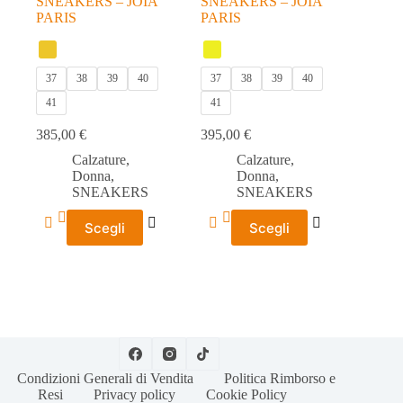
SNEAKERS – JOIA
SNEAKERS – JOIA
PARIS
PARIS
37
38
39
40
37
38
39
40
41
41
385,00
€
395,00
€
Calzature
,
Calzature
,
Donna
,
Donna
,
SNEAKERS
SNEAKERS
Questo
Questo
Scegli
Scegli
prodotto
prodotto
ha
ha
più
più
varianti.
varianti.
Le
Le
opzioni
opzioni
possono
possono
essere
essere
scelte
scelte
Condizioni Generali di Vendita
Politica Rimborso e
nella
nella
Resi
Privacy policy
Cookie Policy
pagina
pagina