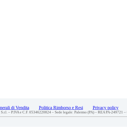
erali di Vendita
Politica Rimborso e Resi
Privacy policy
S.r.l. – P.IVA e C.F. 05346220824 – Sede legale: Palermo (PA) – REA PA-249721 –