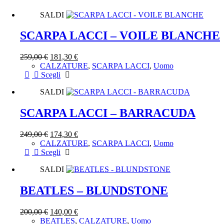
SALDI
SCARPA LACCI – VOILE BLANCHE
259,00
€
181,30
€
CALZATURE
,
SCARPA LACCI
,
Uomo
Questo
Scegli
prodotto
SALDI
ha
più
varianti.
SCARPA LACCI – BARRACUDA
Le
opzioni
249,00
€
174,30
€
possono
CALZATURE
,
SCARPA LACCI
,
Uomo
essere
Questo
Scegli
scelte
prodotto
nella
SALDI
ha
pagina
più
del
varianti.
BEATLES – BLUNDSTONE
prodotto
Le
opzioni
200,00
€
140,00
€
possono
BEATLES
,
CALZATURE
,
Uomo
essere