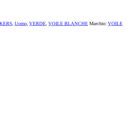
KERS
,
Uomo
,
VERDE
,
VOILE BLANCHE
Marchio:
VOILE