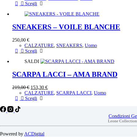
Questo
Scegli
scelte
prodotto
nella
ha
pagina
più
del
varianti.
SNEAKERS – VOILE BLANCHE
prodotto
Le
opzioni
250,00
€
possono
CALZATURE
,
SNEAKERS
,
Uomo
essere
Questo
Scegli
scelte
prodotto
nella
SALDI
ha
pagina
più
del
varianti.
SCARPA LACCI – AMA BRAND
prodotto
Le
opzioni
219,00
€
153,30
€
possono
CALZATURE
,
SCARPA LACCI
,
Uomo
essere
Questo
Scegli
scelte
prodotto
nella
ha
pagina
più
Condizioni Gen
del
varianti.
Leone Collection 
prodotto
Le
opzioni
Powered by
ACDigital
possono