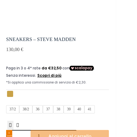
SNEAKERS – STEVE MADDEN
130,00
€
37/2
38/2
36
37
38
39
40
41
SNEAKERS
Aggiungi al carrello