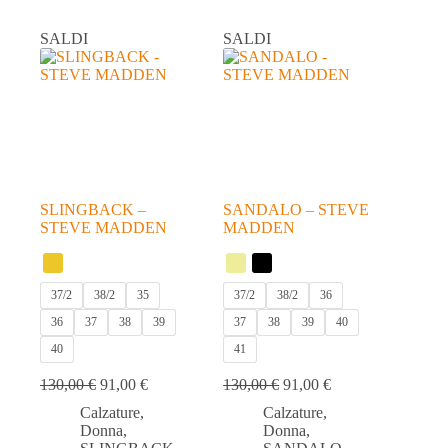
varianti.
varianti.
Le
Le
SALDI
SALDI
opzioni
opzioni
possono
possono
essere
essere
scelte
scelte
nella
nella
pagina
pagina
del
del
prodotto
prodotto
SLINGBACK –
SANDALO – STEVE
STEVE MADDEN
MADDEN
37/2
38/2
35
37/2
38/2
36
36
37
38
39
37
38
39
40
40
41
130,00
€
91,00
€
130,00
€
91,00
€
Calzature
,
Calzature
,
Donna
,
Donna
,