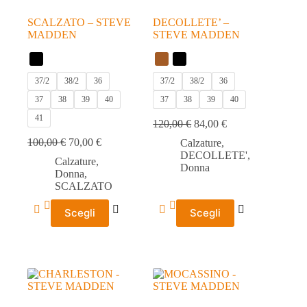
SCALZATO – STEVE
DECOLLETE’ –
MADDEN
STEVE MADDEN
37/2
38/2
36
37/2
38/2
36
37
38
39
40
37
38
39
40
41
120,00
€
84,00
€
100,00
€
70,00
€
Calzature
,
DECOLLETE'
,
Calzature
,
Donna
Donna
,
SCALZATO
Questo
Questo
Scegli
Scegli
prodotto
prodotto
ha
ha
più
più
varianti.
varianti.
Le
Le
opzioni
opzioni
possono
possono
essere
essere