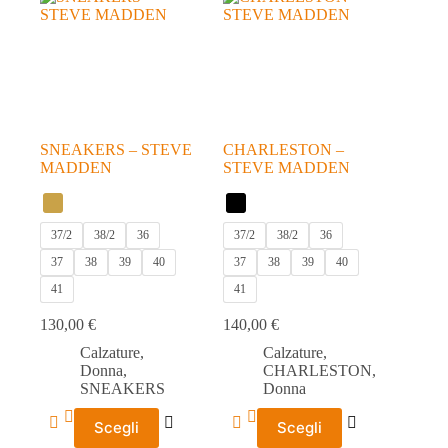
opzioni
opzioni
possono
possono
essere
essere
scelte
scelte
nella
nella
pagina
pagina
del
del
prodotto
prodotto
SNEAKERS – STEVE
CHARLESTON –
MADDEN
STEVE MADDEN
37/2
38/2
36
37/2
38/2
36
37
38
39
40
37
38
39
40
41
41
130,00
€
140,00
€
Calzature
,
Calzature
,
Donna
,
CHARLESTON
,
SNEAKERS
Donna
Questo
Questo
Scegli
Scegli
prodotto
prodotto