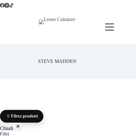
Salta
al
contenuto
STEVE MADDEN
Filtra prodotti
Chiudi
Filtri