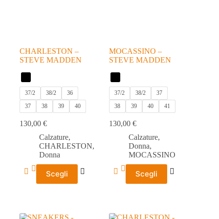
scelte
scelte
nella
nella
pagina
pagina
del
del
prodotto
prodotto
CHARLESTON –
MOCASSINO –
STEVE MADDEN
STEVE MADDEN
37/2
38/2
36
37/2
38/2
37
37
38
39
40
38
39
40
41
130,00
€
130,00
€
Calzature
,
Calzature
,
CHARLESTON
,
Donna
,
Donna
MOCASSINO
Questo
Questo
Scegli
Scegli
prodotto
prodotto
ha
ha
più
più
varianti.
varianti.
Le
Le