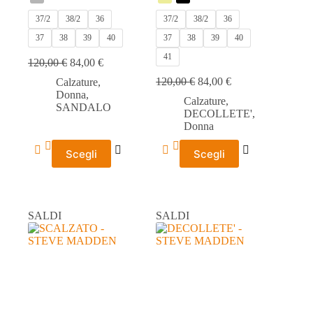
37/2
38/2
36
37/2
38/2
36
37
38
39
40
37
38
39
40
41
120,00
€
84,00
€
120,00
€
84,00
€
Calzature
,
Donna
,
Calzature
,
SANDALO
DECOLLETE'
,
Donna
Questo
Questo
Scegli
Scegli
prodotto
prodotto
ha
ha
più
più
varianti.
varianti.
Le
Le
SALDI
SALDI
opzioni
opzioni
possono
possono
essere
essere
scelte
scelte
nella
nella
pagina
pagina
del
del
prodotto
prodotto