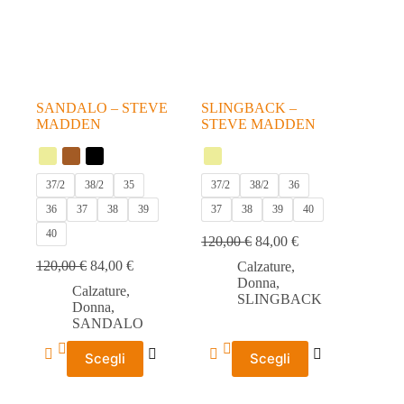
scelte
scelte
nella
nella
pagina
pagina
del
del
prodotto
prodotto
SANDALO – STEVE
SLINGBACK –
MADDEN
STEVE MADDEN
37/2
38/2
35
37/2
38/2
36
36
37
38
39
37
38
39
40
40
120,00
€
84,00
€
120,00
€
84,00
€
Calzature
,
Donna
,
Calzature
,
SLINGBACK
Donna
,
SANDALO
Questo
Questo
Scegli
Scegli
prodotto
prodotto
ha
ha
più
più