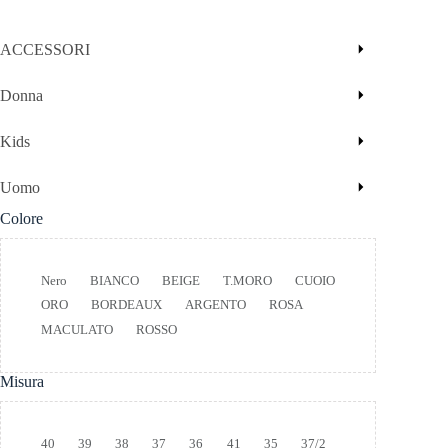
ACCESSORI
Donna
Kids
Uomo
Colore
Colore
Nero
BIANCO
BEIGE
T.MORO
CUOIO
ORO
BORDEAUX
ARGENTO
ROSA
MACULATO
ROSSO
Misura
Taglia
40
39
38
37
36
41
35
37/2