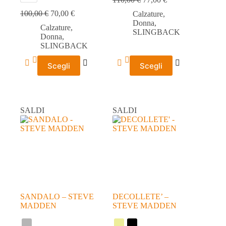
100,00
€
70,00
€
Calzature
,
Donna
,
Calzature
,
SLINGBACK
Donna
,
SLINGBACK
Questo
Questo
Scegli
Scegli
prodotto
prodotto
ha
ha
più
più
varianti.
varianti.
Le
Le
SALDI
SALDI
opzioni
opzioni
possono
possono
essere
essere
scelte
scelte
nella
nella
pagina
pagina
del
del
prodotto
prodotto
SANDALO – STEVE
DECOLLETE’ –
MADDEN
STEVE MADDEN