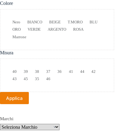
Colore
Colore
Nero
BIANCO
BEIGE
T.MORO
BLU
ORO
VERDE
ARGENTO
ROSA
Marrone
Misura
Taglia
40
39
38
37
36
41
44
42
43
45
35
46
Applica
Marchi