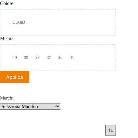
Colore
Colore
CUOIO
Misura
Taglia
40
39
38
37
36
41
Applica
Marchi