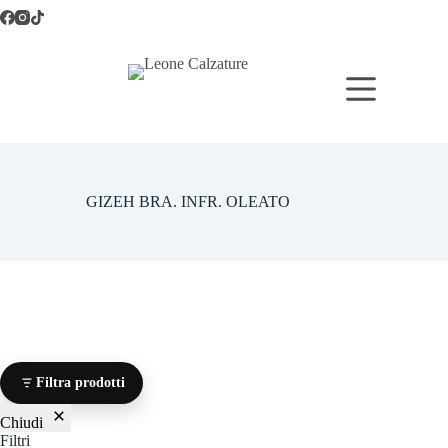
Salta
al
contenuto
GIZEH BRA. INFR. OLEATO
Filtra prodotti
Chiudi
Filtri