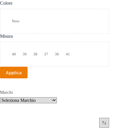
Colore
Colore
Nero
Misura
Taglia
40
39
38
37
36
41
Applica
Marchi