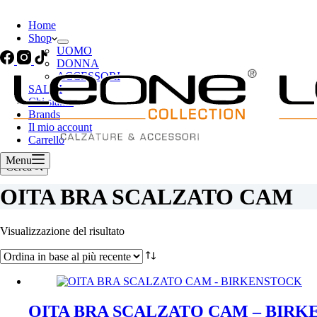
Home
Shop
UOMO
DONNA
ACCESSORI
SALDI
Chi siamo
Brands
Il mio account
Carrello
Menu
Cerca
OITA BRA SCALZATO CAM
Visualizzazione del risultato
OITA BRA SCALZATO CAM – BIR