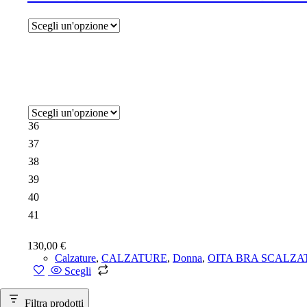
36
37
38
39
40
41
130,00
€
Calzature
,
CALZATURE
,
Donna
,
OITA BRA SCALZA
Questo
Scegli
prodotto
ha
Filtra prodotti
più