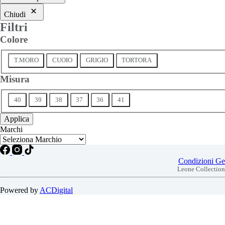
varianti.
Chiudi
Le
Filtri
opzioni
possono
Colore
essere
scelte
Colore
T.MORO
CUOIO
GRIGIO
TORTORA
nella
pagina
Misura
del
prodotto
Taglia
40
39
38
37
36
41
Applica
Marchi
Condizioni Gen
Leone Collection 
Powered by
ACDigital