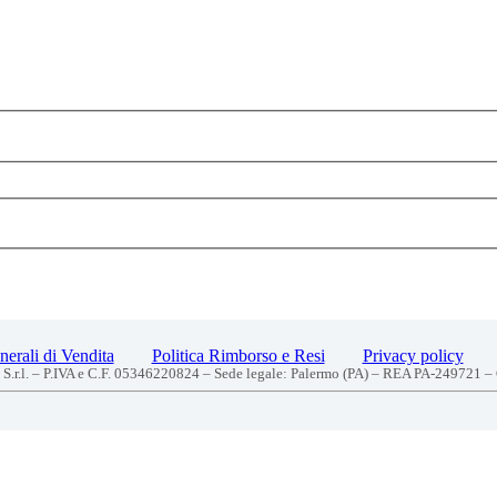
erali di Vendita
Politica Rimborso e Resi
Privacy policy
S.r.l. – P.IVA e C.F. 05346220824 – Sede legale: Palermo (PA) – REA PA-249721 –