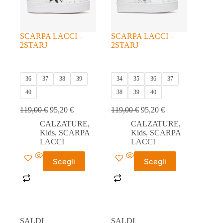
SCARPA LACCI –
SCARPA LACCI –
2STARJ
2STARJ
36
37
38
39
34
35
36
37
40
38
39
40
119,00
€
95,20
€
119,00
€
95,20
€
CALZATURE
,
CALZATURE
,
Kids
,
SCARPA
Kids
,
SCARPA
LACCI
LACCI
Questo
Questo
Scegli
Scegli
prodotto
prodotto
ha
ha
più
più
varianti.
varianti.
Le
Le
opzioni
opzioni
possono
possono
SALDI
SALDI