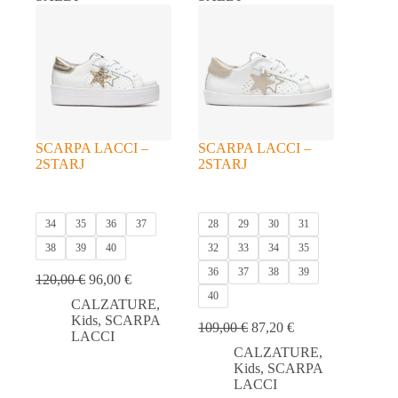
essere
essere
scelte
scelte
nella
nella
pagina
pagina
del
del
prodotto
prodotto
SCARPA LACCI –
SCARPA LACCI –
2STARJ
2STARJ
34
35
36
37
28
29
30
31
38
39
40
32
33
34
35
36
37
38
39
120,00
€
96,00
€
40
CALZATURE
,
Kids
,
SCARPA
109,00
€
87,20
€
LACCI
CALZATURE
,
Kids
,
SCARPA
LACCI