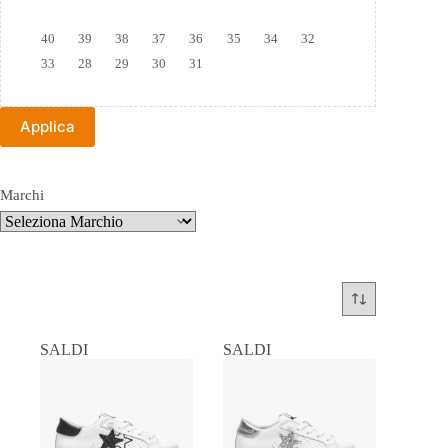
Taglia
40
39
38
37
36
35
34
32
33
28
29
30
31
Applica
Marchi
SALDI
SALDI