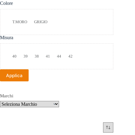
Colore
Colore
T.MORO
GRIGIO
Misura
Taglia
40
39
38
41
44
42
Applica
Marchi