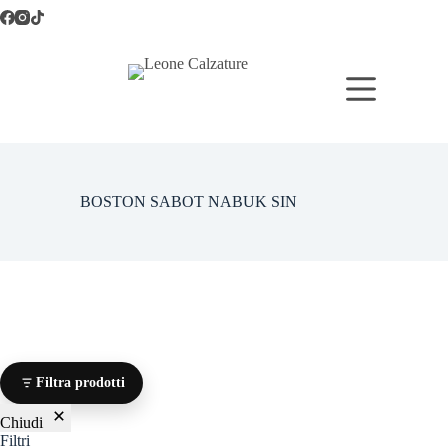
Salta
al
contenuto
BOSTON SABOT NABUK SIN
Filtra prodotti
Chiudi
Filtri