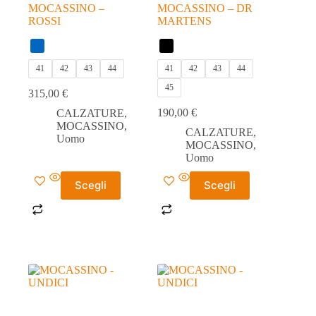
MOCASSINO –
MOCASSINO – DR
ROSSI
MARTENS
41
42
43
44
41
42
43
44
45
315,00
€
190,00
€
CALZATURE
,
MOCASSINO
,
CALZATURE
,
Uomo
MOCASSINO
,
Uomo
Questo
Questo
Scegli
Scegli
prodotto
prodotto
ha
ha
più
più
varianti.
varianti.
Le
Le
opzioni
opzioni
possono
possono
essere
essere
scelte
scelte
nella
nella