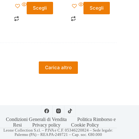
Questo
Questo
Scegli
Scegli
prodotto
prodotto
ha
ha
più
più
varianti.
varianti.
Le
Le
opzioni
opzioni
possono
possono
essere
essere
scelte
scelte
nella
nella
pagina
pagina
Carica altro
del
del
prodotto
prodotto
Condizioni Generali di Vendita
Politica Rimborso e
Resi
Privacy policy
Cookie Policy
Leone Collection S.r.l. – P.IVA e C.F. 05346220824 – Sede legale:
Palermo (PA) – REA PA-249721 – Cap. soc. €80.000