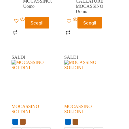
MOCASSINO
,
CALZATURE
,
Uomo
MOCASSINO
,
Uomo
Questo
Questo
Scegli
Scegli
prodotto
prodotto
ha
ha
più
più
varianti.
varianti.
Le
Le
opzioni
opzioni
possono
possono
SALDI
SALDI
essere
essere
scelte
scelte
nella
nella
pagina
pagina
del
del
prodotto
prodotto
MOCASSINO –
MOCASSINO –
SOLDINI
SOLDINI