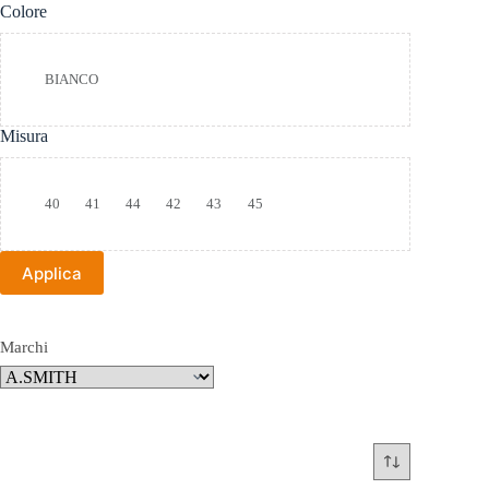
Colore
Colore
BIANCO
Misura
Taglia
40
41
44
42
43
45
Applica
Marchi