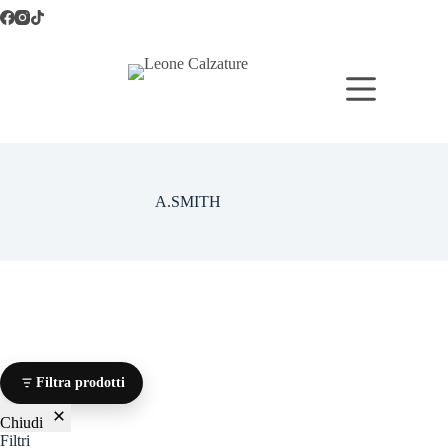
Salta
al
contenuto
A.SMITH
Filtra prodotti
Chiudi
Filtri