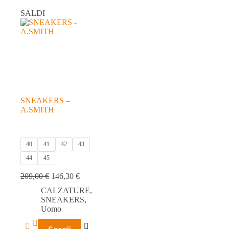
SALDI
SNEAKERS –
A.SMITH
40
41
42
43
44
45
209,00
€
146,30
€
CALZATURE
,
SNEAKERS
,
Uomo
Questo