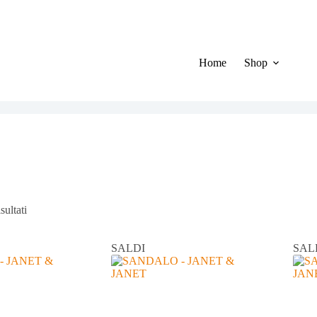
Home
Shop
Ordina
sultati
in
base
al
SALDI
SAL
più
recente