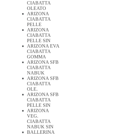
possono
CIABATTA
essere
OLEATO
scelte
ARIZONA
nella
CIABATTA
pagina
PELLE
del
ARIZONA
prodotto
CIABATTA
PELLE SIN
ARIZONA EVA
CIABATTA
GOMMA
ARIZONA SFB
CIABATTA
NABUK
ARIZONA SFB
CIABATTA
OLE.
ARIZONA SFB
CIABATTA
PELLE SIN
ARIZONA
VEG.
CIABATTA
NABUK SIN
BALLERINA