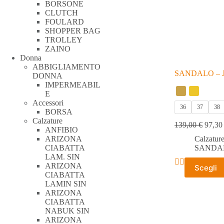
BORSONE
CLUTCH
FOULARD
SHOPPER BAG
TROLLEY
ZAINO
Donna
ABBIGLIAMENTO
SANDALO – 
DONNA
IMPERMEABIL
E
Accessori
36
37
38
BORSA
Calzature
139,00
€
97,3
ANFIBIO
ARIZONA
Calzatur
CIABATTA
SANDA
LAM. SIN
Questo
ARIZONA
Scegli
prodotto
CIABATTA
ha
LAMIN SIN
più
ARIZONA
varianti.
CIABATTA
Le
NABUK SIN
opzioni
ARIZONA