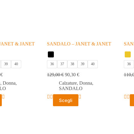
JANET & JANET
SANDALO – JANET & JANET
SAN
39
40
36
37
38
39
40
36
0
€
129,00
€
90,30
€
110,
e
,
Donna
,
Calzature
,
Donna
,
LO
SANDALO
Questo
Ques
Scegli
prodotto
prodo
ha
ha
più
più
varianti.
varian
Le
Le
opzioni
opzio