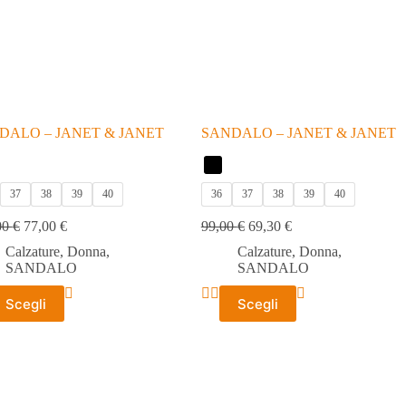
DALO – JANET & JANET
SANDALO – JANET & JANET
37
38
39
40
36
37
38
39
40
00
€
77,00
€
99,00
€
69,30
€
Calzature
,
Donna
,
Calzature
,
Donna
,
SANDALO
SANDALO
to
Questo
Scegli
Scegli
tto
prodotto
ha
più
ti.
varianti.
Le
ni
opzioni