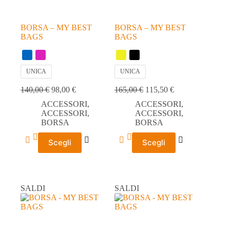
prodotto
prodotto
BORSA – MY BEST
BORSA – MY BEST
BAGS
BAGS
UNICA
UNICA
140,00
€
98,00
€
165,00
€
115,50
€
ACCESSORI
,
ACCESSORI
,
ACCESSORI
,
ACCESSORI
,
BORSA
BORSA
Questo
Questo
Scegli
Scegli
prodotto
prodotto
ha
ha
più
più
varianti.
varianti.
Le
Le
SALDI
SALDI
opzioni
opzioni
possono
possono
essere
essere
scelte
scelte
nella
nella