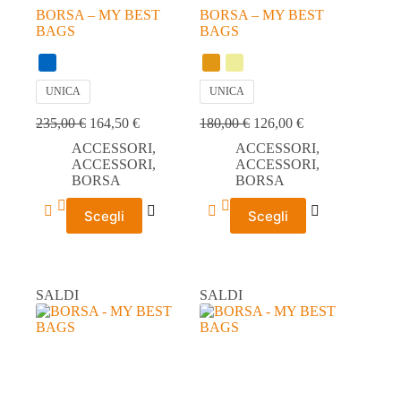
BORSA – MY BEST
BORSA – MY BEST
BAGS
BAGS
UNICA
UNICA
235,00
€
164,50
€
180,00
€
126,00
€
ACCESSORI
,
ACCESSORI
,
ACCESSORI
,
ACCESSORI
,
BORSA
BORSA
Questo
Questo
Scegli
Scegli
prodotto
prodotto
ha
ha
più
più
varianti.
varianti.
Le
Le
SALDI
SALDI
opzioni
opzioni
possono
possono
essere
essere
scelte
scelte
nella
nella
pagina
pagina
del
del