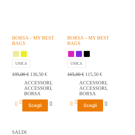
scelte
scelte
nella
nella
pagina
pagina
del
del
prodotto
prodotto
BORSA – MY BEST
BORSA – MY BEST
BAGS
BAGS
UNICA
UNICA
195,00
€
136,50
€
165,00
€
115,50
€
ACCESSORI
,
ACCESSORI
,
ACCESSORI
,
ACCESSORI
,
BORSA
BORSA
Questo
Questo
Scegli
Scegli
prodotto
prodotto
ha
ha
più
più
varianti.
varianti.
Le
Le
SALDI
opzioni
opzioni