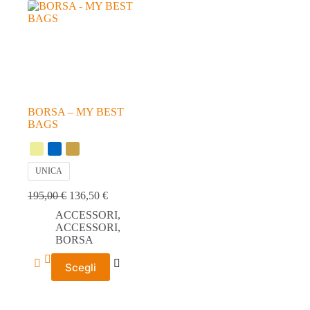
possono
possono
essere
essere
scelte
scelte
nella
nella
pagina
pagina
del
del
prodotto
prodotto
BORSA – MY BEST
BAGS
UNICA
195,00
€
136,50
€
ACCESSORI
,
ACCESSORI
,
BORSA
Questo
Scegli
prodotto
ha
più
varianti.