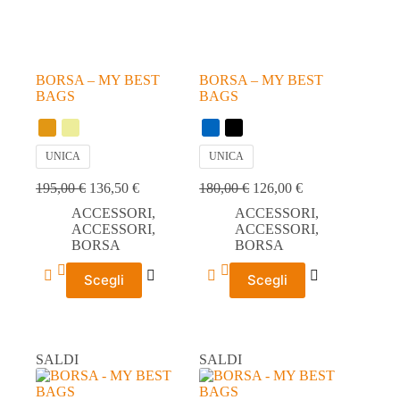
pagina
pagina
del
del
prodotto
prodotto
BORSA – MY BEST
BORSA – MY BEST
BAGS
BAGS
UNICA
UNICA
195,00
€
136,50
€
180,00
€
126,00
€
ACCESSORI
,
ACCESSORI
,
ACCESSORI
,
ACCESSORI
,
BORSA
BORSA
Questo
Questo
Scegli
Scegli
prodotto
prodotto
ha
ha
più
più
varianti.
varianti.
Le
Le
SALDI
SALDI
opzioni
opzioni
possono
possono
essere
essere