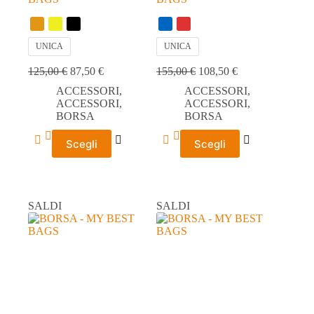
UNICA
UNICA
125,00
€
87,50
€
155,00
€
108,50
€
ACCESSORI
,
ACCESSORI
,
ACCESSORI
,
ACCESSORI
,
BORSA
BORSA
Questo
Questo
Scegli
Scegli
prodotto
prodotto
ha
ha
più
più
varianti.
varianti.
Le
Le
SALDI
SALDI
opzioni
opzioni
possono
possono
essere
essere
scelte
scelte
nella
nella
pagina
pagina
del
del
prodotto
prodotto