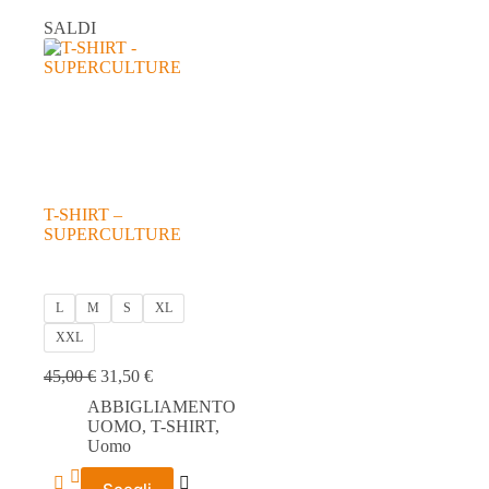
SALDI
T-SHIRT –
SUPERCULTURE
L
M
S
XL
XXL
45,00
€
31,50
€
ABBIGLIAMENTO
UOMO
,
T-SHIRT
,
Uomo
Questo