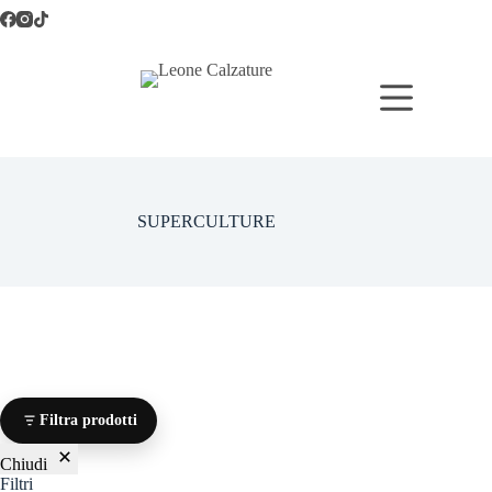
Salta
al
contenuto
SUPERCULTURE
Filtra prodotti
Chiudi
Filtri