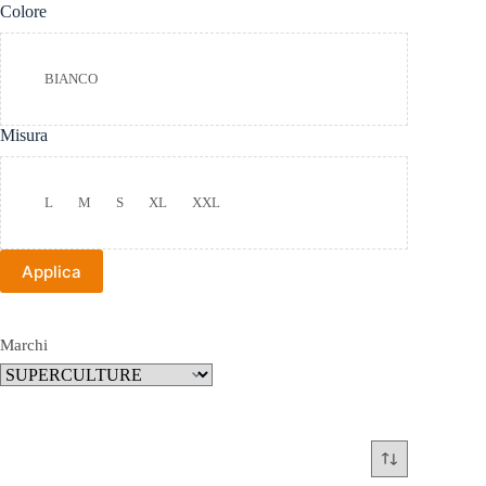
Colore
Colore
BIANCO
Misura
Taglia
L
M
S
XL
XXL
Applica
Marchi