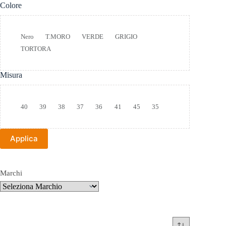
Colore
Colore
Nero
T.MORO
VERDE
GRIGIO
TORTORA
Misura
Taglia
40
39
38
37
36
41
45
35
Applica
Marchi