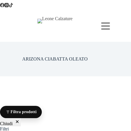
Salta
al
contenuto
ARIZONA CIABATTA OLEATO
Filtra prodotti
Chiudi
Filtri