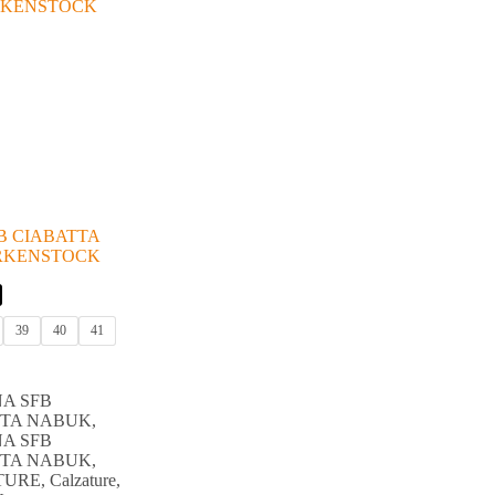
B CIABATTA
IRKENSTOCK
39
40
41
A SFB
TTA NABUK
,
A SFB
TTA NABUK
,
TURE
,
Calzature
,