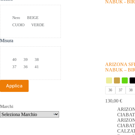
Colore
Nero
BEIGE
CUOIO
VERDE
Misura
Taglia
40
39
38
ARIZONA SF
37
36
41
NABUK – B
Applica
36
37
38
130,00
€
Marchi
ARIZON
CIABA
ARIZON
CIABA
CALZA