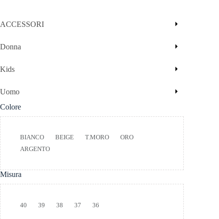
ACCESSORI
Donna
Kids
Uomo
Colore
Colore
BIANCO
BEIGE
T.MORO
ORO
ARGENTO
Misura
Taglia
40
39
38
37
36