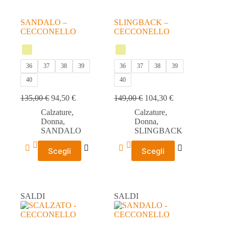
prodotto
prodotto
SANDALO –
SLINGBACK –
CECCONELLO
CECCONELLO
36
37
38
39
36
37
38
39
40
40
135,00
€
94,50
€
149,00
€
104,30
€
Calzature
,
Calzature
,
Donna
,
Donna
,
SANDALO
SLINGBACK
Questo
Questo
Scegli
Scegli
prodotto
prodotto
ha
ha
più
più
varianti.
varianti.
Le
Le
SALDI
SALDI
opzioni
opzioni
possono
possono
essere
essere
scelte
scelte