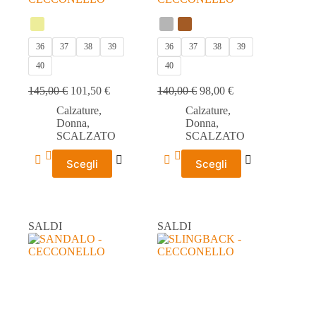
36
37
38
39
36
37
38
39
40
40
145,00
€
101,50
€
140,00
€
98,00
€
Calzature
,
Calzature
,
Donna
,
Donna
,
SCALZATO
SCALZATO
Questo
Questo
Scegli
Scegli
prodotto
prodotto
ha
ha
più
più
varianti.
varianti.
Le
Le
SALDI
SALDI
opzioni
opzioni
possono
possono
essere
essere
scelte
scelte
nella
nella
pagina
pagina
del
del