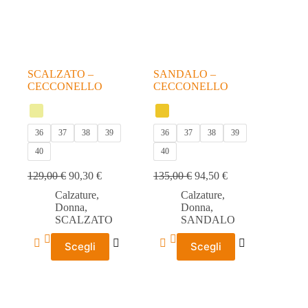
nella
nella
pagina
pagina
del
del
prodotto
prodotto
SCALZATO –
SANDALO –
CECCONELLO
CECCONELLO
36
37
38
39
36
37
38
39
40
40
129,00
€
90,30
€
135,00
€
94,50
€
Calzature
,
Calzature
,
Donna
,
Donna
,
SCALZATO
SANDALO
Questo
Questo
Scegli
Scegli
prodotto
prodotto
ha
ha
più
più
varianti.
varianti.
Le
Le