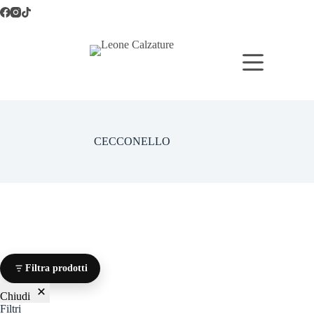
Salta
al
contenuto
CECCONELLO
Filtra prodotti
Chiudi
Filtri