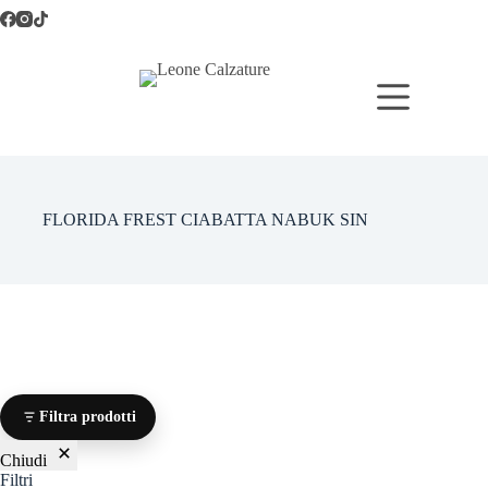
Salta
al
contenuto
FLORIDA FREST CIABATTA NABUK SIN
Filtra prodotti
Chiudi
Filtri