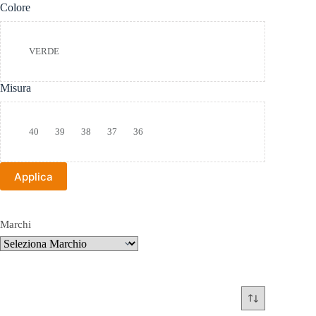
Colore
Colore
VERDE
Misura
Taglia
40
39
38
37
36
Applica
Marchi