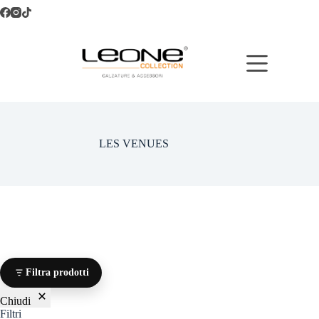
Salta
al
contenuto
LES VENUES
Filtra prodotti
Chiudi
Filtri