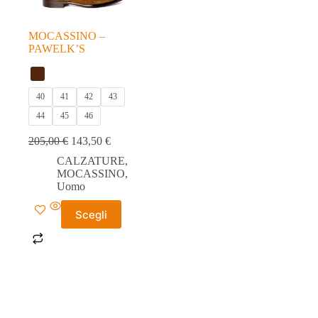
MOCASSINO –
PAWELK’S
40
41
42
43
44
45
46
205,00
€
143,50
€
CALZATURE
,
MOCASSINO
,
Uomo
Questo
Scegli
prodotto
ha
più
varianti.
Le
opzioni
possono
essere