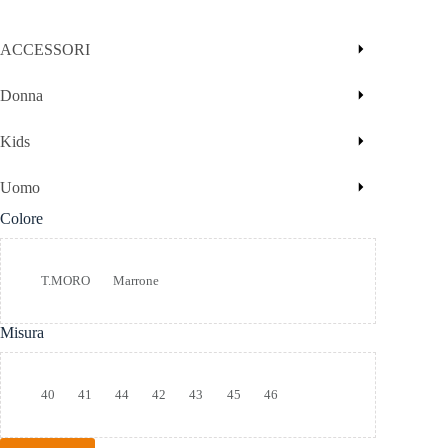
ACCESSORI
Donna
Kids
Uomo
Colore
Colore
T.MORO
Marrone
Misura
Taglia
40
41
44
42
43
45
46